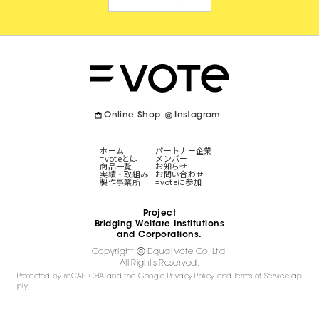
Online Shop
Instagram
ホーム
パートナー企業
=voteとは
メンバー
商品一覧
お知らせ
実績・取組み
お問い合わせ
製作事業所
=voteに参加
Project
Bridging Welfare Institutions
and Corporations.
Copyright ⓒ Equal Vote Co, Ltd.
All Rights Reserved.
Protected by reCAPTCHA and the Google
Privacy Policy
and
Terms of Service
ap
ply.