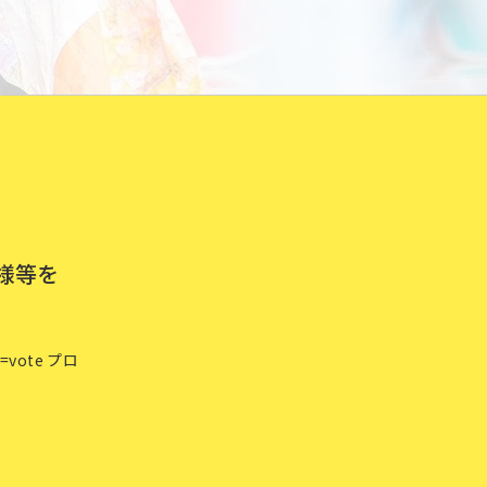
様等を
ote プロ