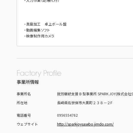
・入力作業（記帳代行）
・真鍮加工 卓上ボール盤
・動画編集ソフト
・映像制作用カメラ
Factory Profile
事業所情報
事業所名
就労継続支援 B 型事業所 SPARK JOY(株式会社SP
所在地
長崎県佐世保市大黒町２３８－２F
電話番号
0956554762
ウェブサイト
http://sparkjoysasebo.jimdo.com/