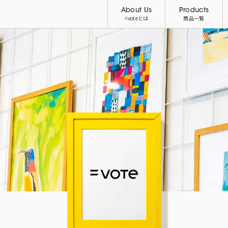
About Us
Products
=voteとは
商品一覧