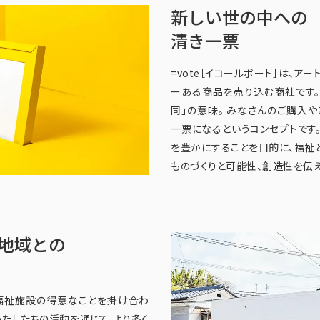
新しい世の中への
清き一票
=vote［イコールボート］は、アー
ーある商品を売り込む商社です。ブラ
同」の意味。 みなさんのご購入
一票になるというコンセプトです
を豊かにすることを目的に、福祉
ものづくりと可能性、創造性を伝え
地域との
福祉施設の得意なことを掛け合わ
わたしたちの活動を通じて、より多く