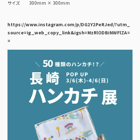
サイズ 300mm × 300mm
https://www.instagram.com/p/DG2Y2PeRJed/?utm_
source=ig_web_copy_link&igsh=MzRlODBiNWFlZA=
=