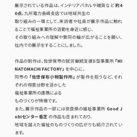
展示されている作品は、インテリアパネルや雑貨など
約4
0点
。九州電力長崎支店では地域共生の
取り組みの一環として、来訪者や社員が展示作品に触れ
ることで福祉事業所の活動を身近に感じ、
その取り組みへの理解や賛同の輪が広がることを願い、
社内での展示をすることにしました。
作品の制作は、佐世保市の就労継続支援B型事業所
「MI
NATOMACHI FACTORY」
を中心に、
同市の
「佐世保布小物製作所」
が製作を担うなど、それ
ぞれの得意分野を活かした
福祉事業所の連携による
ものづくりが特徴です。
また、展示作品の一部には奈良県の福祉事業所
Good J
ob!センター香芝
の作品も含まれており、
地域を越えた福祉のものづくりの広がりも紹介されてい
ます。