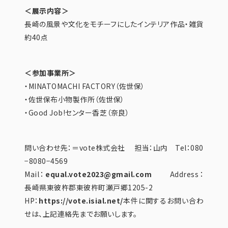
＜展示内容＞
長崎の風景や文化をモチーフにしたインテリア作品・雑貨
約40点
＜参加事業所＞
・MINATOMACHI FACTORY（佐世保）
・佐世保布小物製作所（佐世保）
・Good Job!センター香芝（奈良）
問い合わせ先：＝vote株式会社 担当：山内 Tel：080
−8080−4569
Mail：
equal.vote2023@gmail.com
Address：
長崎県東彼杵郡東彼杵町瀬戸郷1205-2
HP：
https://vote.isial.net/
本件に関するお問い合わ
せは、上記連絡先までお願いします。