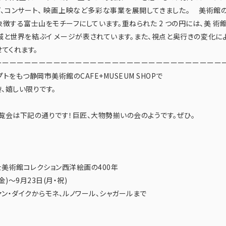
プ、コンサート、 映画上映など多彩な事業を展開してきました。 美術館
象徴する富士山をモチーフにしています。重ねられた 2 つの円には、美 術
域と世界を結ぶイ メージが表されています。また、視点と奥行きの変化によ
てくれます。
ーーーーーーーーーーーーーーーーーーーーーーーーーーーーーーー
トをもつ静岡市美術館のCAFE+MUSEUM SHOPで
き、嬉しい限りです。
覧会は下記の通りです！巨匠、大物勢揃いの会のようです。ぜひ。
美術館コレクション西洋絵画の400年
(金)〜9月23日(月・祝)
ァン・ダイクからモネ、ルノワール、シャガールまで