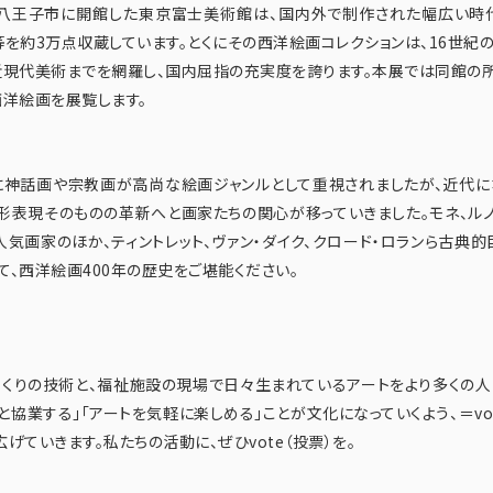
都八王子市に開館した東京富士美術館は、国内外で制作された幅広い時
等を約3万点収蔵しています。とくにその西洋絵画コレクションは、16世紀の
近現代美術までを網羅し、国内屈指の充実度を誇ります。本展では同館の
西洋絵画を展覧します。
神話画や宗教画が高尚な絵画ジャンルとして重視されましたが、近代に
形表現そのものの革新へと画家たちの関心が移っていきました。モネ、ルノ
人気画家のほか、ティントレット、ヴァン・ダイク、クロード・ロランら古典的
て、西洋絵画400年の歴史をご堪能ください。
くりの技術と、福祉施設の現場で日々生まれているアートをより多くの人
と協業する」「アートを気軽に楽しめる」ことが文化になっていくよう、＝vo
げていきます。私たちの活動に、ぜひvote（投票）を。