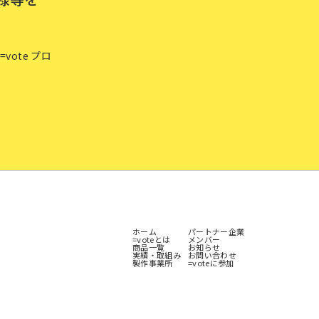
ote プロ
ホーム
パートナー企業
=voteとは
メンバー
商品一覧
お知らせ
実績・取組み
お問い合わせ
製作事業所
=voteに参加