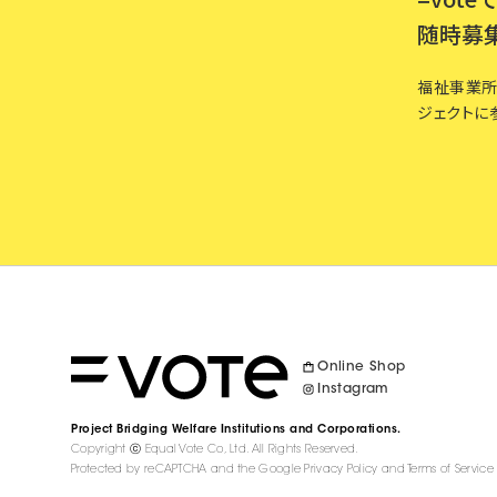
随時募
福祉事業所
ジェクトに
Online Shop
Instagram
Project
Bridging Welfare Institutions
and Corporations.
Copyright ⓒ Equal Vote Co, Ltd.
All Rights Reserved.
Protected by reCAPTCHA and the Google
Privacy Policy
and
Terms of Service