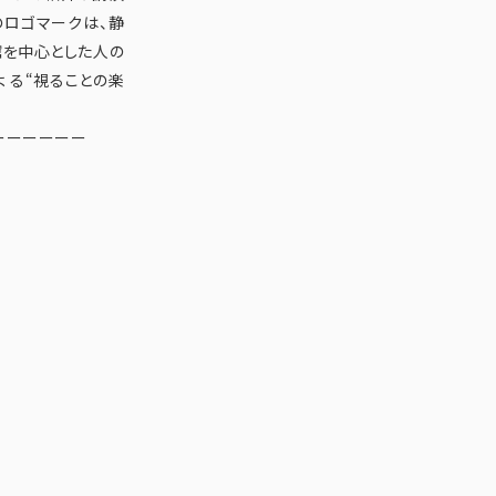
のロゴマークは、静
館を中心とした人の
 る“視ることの楽
ーーーーーー