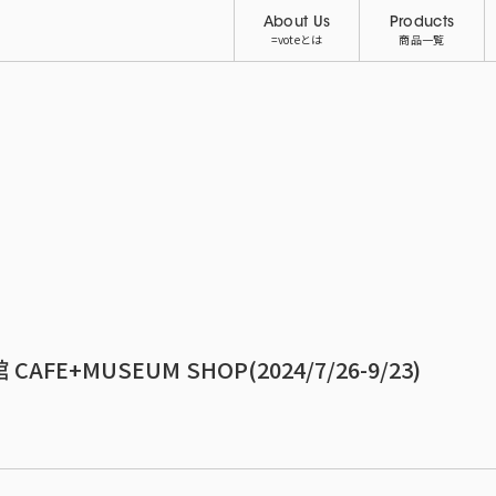
About Us
Products
=voteとは
商品一覧
AFE+MUSEUM SHOP(2024/7/26-9/23)