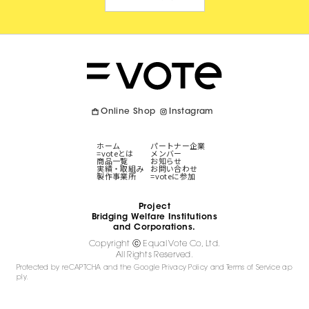
Online Shop
Instagram
ホーム
パートナー企業
=voteとは
メンバー
商品一覧
お知らせ
実績・取組み
お問い合わせ
製作事業所
=voteに参加
Project
Bridging Welfare Institutions
and Corporations.
Copyright ⓒ Equal Vote Co, Ltd.
All Rights Reserved.
Protected by reCAPTCHA and the Google
Privacy Policy
and
Terms of Service
ap
ply.