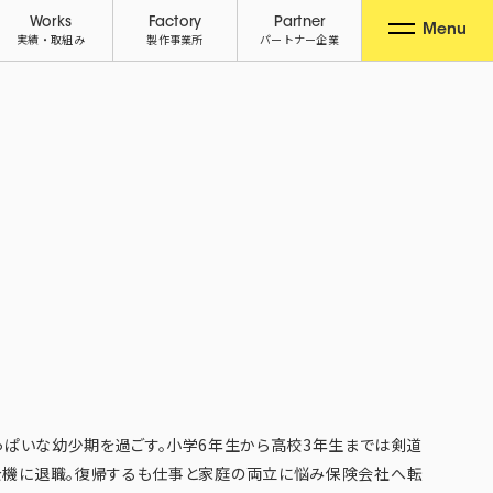
Works
Factory
Partner
Menu
実績・取組み
製作事業所
パートナー企業
ぱいな幼少期を過ごす。小学6年生から高校3年生までは剣道
を機に退職。復帰するも仕事と家庭の両立に悩み保険会社へ転