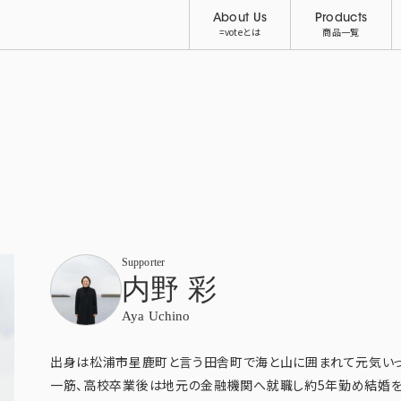
About Us
Products
=voteとは
商品一覧
Supporter
内野 彩
Aya Uchino
出身は松浦市星鹿町と言う田舎町で海と山に囲まれて元気いっ
一筋、高校卒業後は地元の金融機関へ就職し約5年勤め結婚