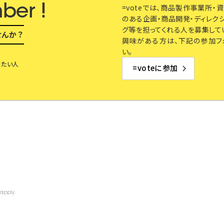
ber !
=voteでは、商品製作事業所
のある企画・商品開発・ディレクシ
グ等を担ってくれる人を募集して
せんか？
興味がある方は、下記の参加フ
い。
りたい人
=voteに参加
apply.